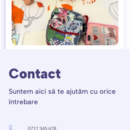
Tiny Stars (October Fun)
Contact
350,00
lei
Rezervă un curs
Suntem aici să te ajutăm cu orice
întrebare
0712 345 678