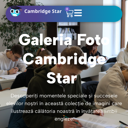
0
Galeria Foto
Cambridge
Star
Descoperiți momentele speciale și succesele
elevilor noștri în această colecție de imagini care
ilustrează călătoria noastră în învățarea limbii
engleze.