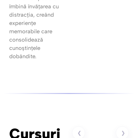
îmbină învățarea cu
distracția, creând
experiențe
memorabile care
consolidează
cunoștințele
dobândite.
Cursuri
❮
❯