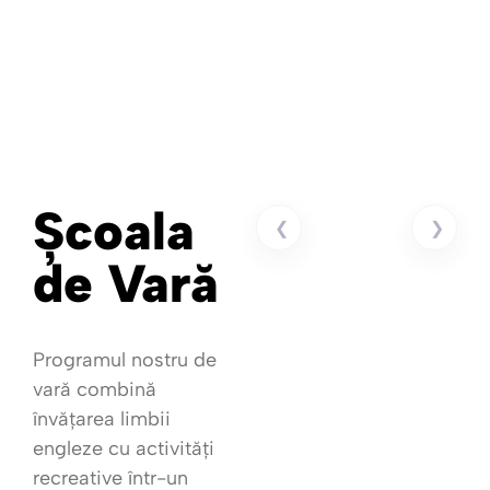
Școala
❮
❯
de Vară
Programul nostru de
vară combină
învățarea limbii
engleze cu activități
recreative într-un