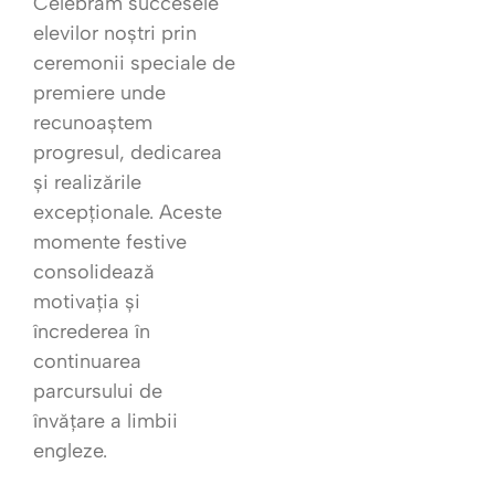
Celebrăm succesele
elevilor noștri prin
ceremonii speciale de
premiere unde
recunoaștem
progresul, dedicarea
și realizările
excepționale. Aceste
momente festive
consolidează
motivația și
încrederea în
continuarea
parcursului de
învățare a limbii
engleze.