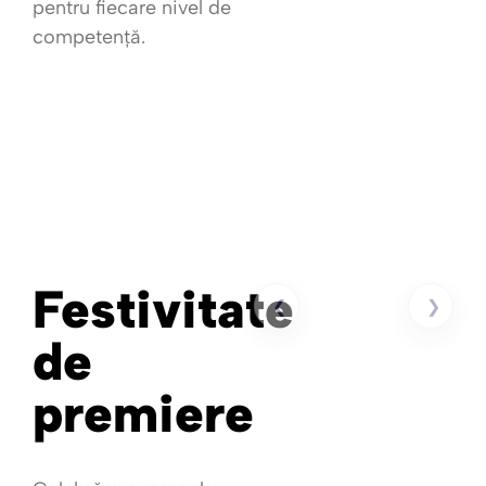
pentru fiecare nivel de
competență.
Festivitate
❮
❯
de
premiere